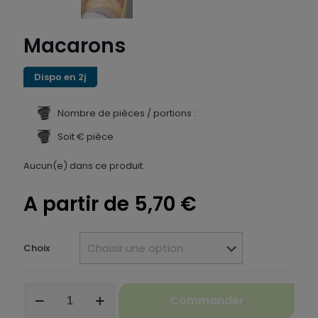
Macarons
Dispo en 2j
Nombre de pièces / portions :
Soit € pièce
Aucun(e) dans ce produit.
A partir de
5,70
€
Choix
quantité
Commander
de
Macarons