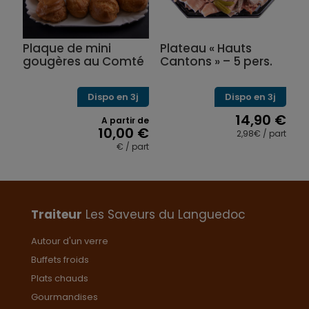
Plaque de mini
Plateau « Hauts
gougères au Comté
Cantons » – 5 pers.
Dispo en 3j
Dispo en 3j
14,90
€
A partir de
10,00
€
2,98€ / part
€ / part
Ce
produit
a
plusieurs
variations.
Traiteur
Les Saveurs du Languedoc
Les
options
Autour d'un verre
peuvent
Buffets froids
être
choisies
Plats chauds
sur
Gourmandises
la