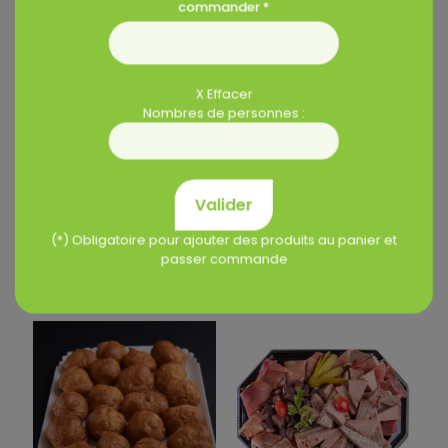
commander *
X Effacer
Nombres de personnes :
Plateau « Convivial »
Planche de
– 8/10 pers.
charcuteries façon
Valider
« Tapas » – 10 pers.
Dispo en 2j
Dispo en 3j
(*) Obligatoire pour ajouter des produits au panier et
passer commande
21,90
€
12,90
€
1,83€ / part
1,29€ / part