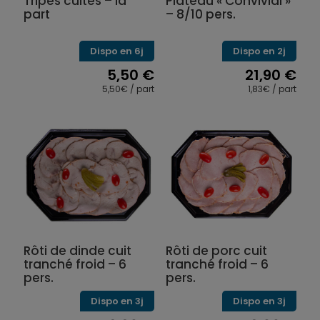
Tripes cuites – la
Plateau « Convivial »
part
– 8/10 pers.
Dispo en 6j
Dispo en 2j
5,50
€
21,90
€
5,50€ / part
1,83€ / part
Ce
produit
a
plusieurs
variations.
Les
options
peuvent
être
choisies
sur
Rôti de dinde cuit
Rôti de porc cuit
la
tranché froid – 6
tranché froid – 6
page
pers.
pers.
du
produit
Dispo en 3j
Dispo en 3j