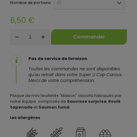
Nombre de portions
6,50
€
quantité
Commander
de
Plaque
de
mini
Pas de service de livraison
feuilletés
assortis
Toutes les commandes ne sont disponibles
qu'au retrait dans votre Super U Cap Caroux.
Merci de votre compréhension.
Plaque de mini feuilletés "Maison" assortis fabriqués par
notre équipe composés de
Saucisse surprise
,
Roulé
tapenade
et
Saumon fumé
.
Les allergènes