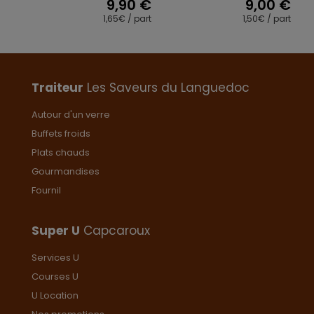
9,90
€
9,00
€
1,65€ / part
1,50€ / part
Traiteur
Les Saveurs du Languedoc
Autour d'un verre
Buffets froids
Plats chauds
Gourmandises
Fournil
Super U
Capcaroux
Services U
Courses U
U Location