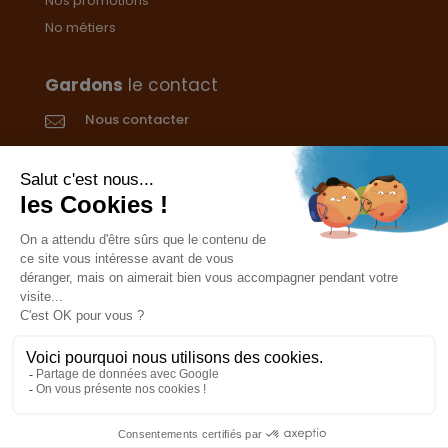
Nos promotions
No métiers
Gardons
le contact
Nous contacter
Donnez votre avis
CGVs
Livraison et paiement
Mentions légales
Les cookies
Confidentialité
Pour votre santé, ne grignotez pas entre les repas.
www.mangerbouger.fr
L’abus d’alcool est dangereux pour la santé. À
consommer avec modération.
0