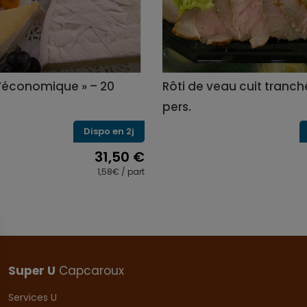
L’économique » – 20
Rôti de veau cuit tranché
pers.
Dispo en 2j
31,50
€
1,58€ / part
Super U
Capcaroux
Services U