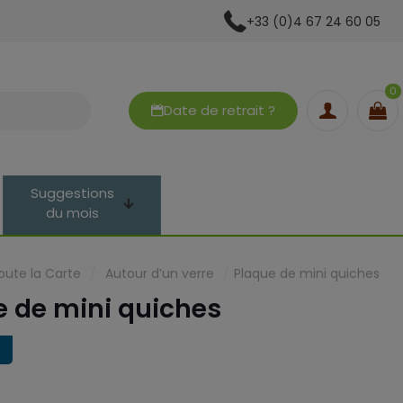
+33 (0)4 67 24 60 05
0
Date de retrait ?
Suggestions
du mois
oute la Carte
/
Autour d’un verre
/
Plaque de mini quiches
e de mini quiches