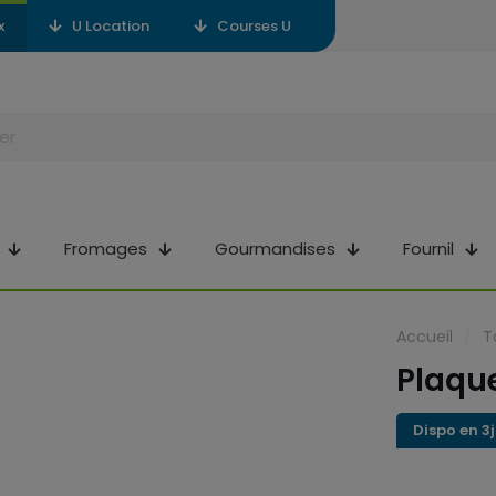
x
U Location
Courses U
Fromages
Gourmandises
Fournil
Accueil
/
T
Plaqu
Dispo en 3j