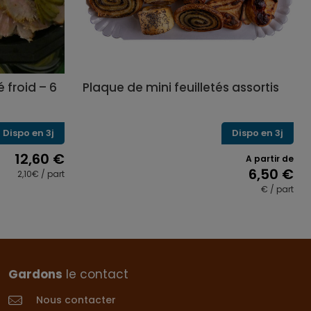
 froid – 6
Plaque de mini feuilletés assortis
Dispo en 3j
Dispo en 3j
12,60
€
A partir de
6,50
€
2,10€ / part
€ / part
Ce
produit
a
plusieurs
variations.
Gardons
le contact
Les
options
Nous contacter