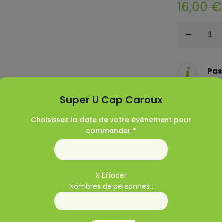
16,00
€
quantité
de
Plaque
de
mini
Pas
quiches
Tout
Super U Cap Caroux
Sup
Choisissez la date de votre événement pour
commander *
it
Oeuf
Poisson
X Effacer
Nombres de personnes :
s, Tomate cerise Mozza basilic, Thon