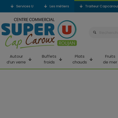
Services U
Les métiers
Traiteur Capcarou
Autour
Buffets
Plats
Fruits
d’un verre
froids
chauds
de mer