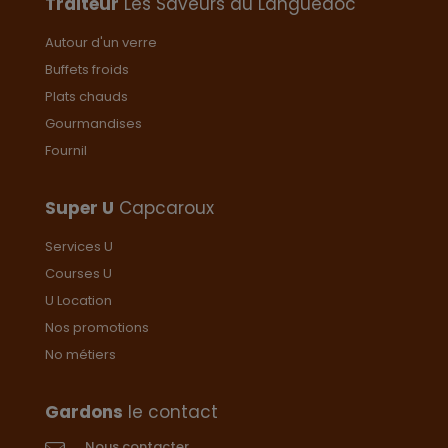
Traiteur
Les Saveurs du Languedoc
Les
options
Autour d'un verre
peuvent
Buffets froids
être
choisies
Plats chauds
sur
Gourmandises
la
Fournil
page
du
produit
Super U
Capcaroux
Services U
Courses U
U Location
Nos promotions
No métiers
Gardons
le contact
Nous contacter