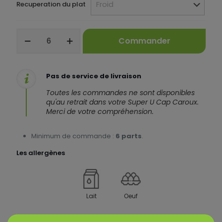
Recuperation du plat
quantité
Commander
de
Gratin
de
courgettes
Pas de service de livraison
au
parmesan
Toutes les commandes ne sont disponibles
-
qu'au retrait dans votre Super U Cap Caroux.
la
Merci de votre compréhension.
part
Minimum de commande :
6 parts
.
Les allergènes
Lait
Oeuf