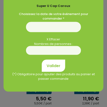
Super U Cap Caroux
Choisissez la date de votre événement pour
commander *
Produits similaires
X Effacer
Nombres de personnes :
Valider
Tripes cuites – la
Plateau
(*) Obligatoire pour ajouter des produits au panier et
part
« Cochonnailles » – 5
passer commande
pers.
Dispo en 6j
Dispo en 3j
5,50
€
11,90
€
5,50€ / part
2,38€ / part