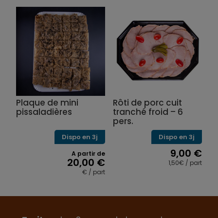
Ce
produit
a
plusieurs
variations.
Les
options
peuvent
être
choisies
sur
Plaque de mini
Rôti de porc cuit
la
pissaladières
tranché froid – 6
page
pers.
du
produit
Dispo en 3j
Dispo en 3j
9,00
€
A partir de
20,00
€
1,50€ / part
€ / part
Ce
produit
a
plusieurs
variations.