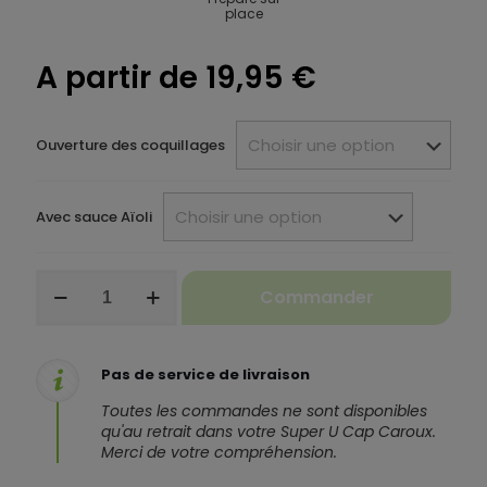
place
A partir de
19,95
€
Ouverture des coquillages
Avec sauce Aïoli
quantité
Commander
de
Plateau
"Cap
Caroux"
Pas de service de livraison
Toutes les commandes ne sont disponibles
qu'au retrait dans votre Super U Cap Caroux.
Merci de votre compréhension.