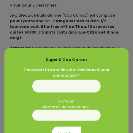
Visuel pour 2 personnes
Le plateau de fruits de mer "Cap Caroux" est composé
pour 1 personne
de : 2
langoustines cuites
,
1/2
tourteau cuit
,
8 huitres n°3 de Thau
,
10 crevettes
cuites 60/80
,
8 bulots cuits
ainsi que
Citron et Rince
doigt.
Attention :
Erratum sur la carte papier qui mentionne « 2
langoustes » au lieu de 2 langoustines.
Super U Cap Caroux
Les allergènes
Choisissez la date de votre événement pour
commander *
Crustacés
Mollusques
Sulfites
X Effacer
Nombres de personnes :
Produits similaires