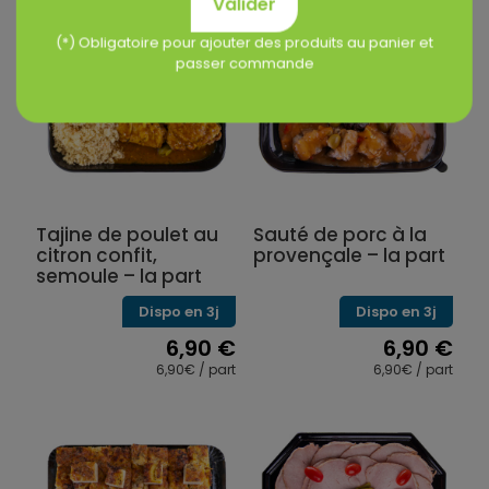
Valider
(*) Obligatoire pour ajouter des produits au panier et
passer commande
Tajine de poulet au
Sauté de porc à la
citron confit,
provençale – la part
semoule – la part
Dispo en 3j
Dispo en 3j
6,90
€
6,90
€
6,90€ / part
6,90€ / part
Ce
Ce
produit
produit
a
a
plusieurs
plusieurs
variations.
variations.