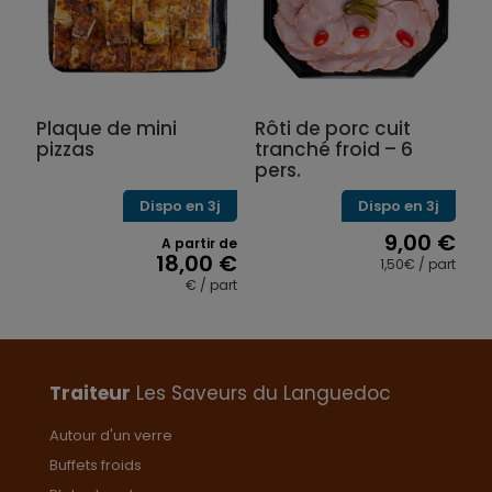
Les
Les
options
options
peuvent
peuvent
être
être
choisies
choisies
sur
sur
Plaque de mini
Rôti de porc cuit
la
la
pizzas
tranché froid – 6
page
page
pers.
du
du
produit
produit
Dispo en 3j
Dispo en 3j
9,00
€
A partir de
18,00
€
1,50€ / part
€ / part
Ce
produit
a
plusieurs
variations.
Traiteur
Les Saveurs du Languedoc
Les
options
Autour d'un verre
peuvent
Buffets froids
être