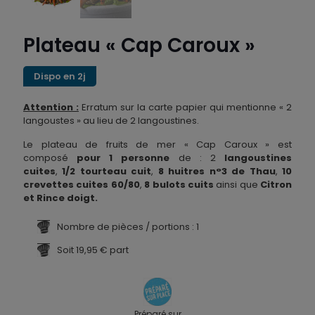
Plateau « Cap Caroux »
Dispo en 2j
Attention :
Erratum sur la carte papier qui mentionne « 2
langoustes » au lieu de 2 langoustines.
Le plateau de fruits de mer « Cap Caroux » est
composé
pour 1 personne
de : 2
langoustines
cuites
,
1/2 tourteau cuit
,
8 huitres n°3 de Thau
,
10
crevettes cuites 60/80
,
8 bulots cuits
ainsi que
Citron
et Rince doigt.
Nombre de pièces / portions : 1
Soit 19,95 € part
Préparé sur