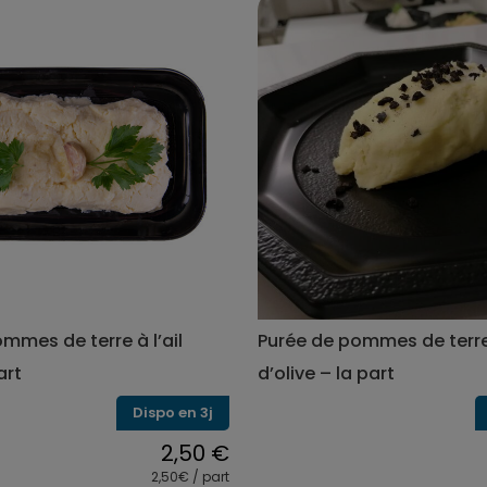
produit
a
plusieur
variation
Les
options
peuvent
être
choisies
sur
la
page
du
produit
mmes de terre à l’ail
Purée de pommes de terre 
art
d’olive – la part
Dispo en 3j
2,50
€
2,50€ / part