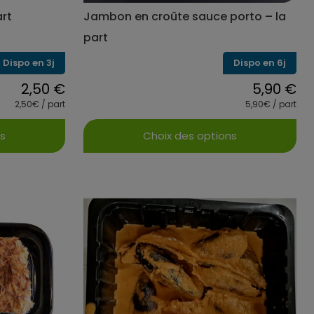
art
Jambon en croûte sauce porto – la
part
Dispo en 3j
Dispo en 6j
2,50
€
5,90
€
2,50€ / part
5,90€ / part
ns
Choix des options
Ce
produit
a
s
plusieurs
s.
variations.
Les
options
peuvent
être
choisies