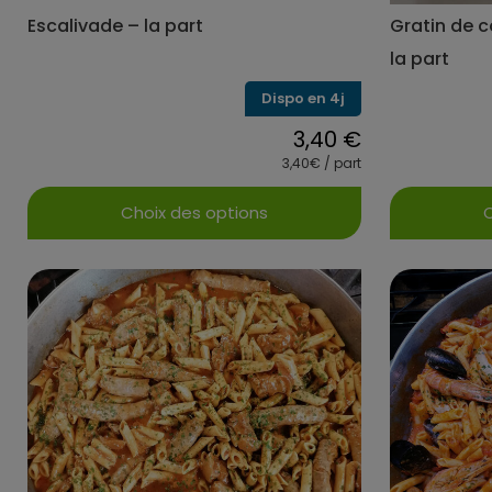
Escalivade – la part
Gratin de 
la part
Dispo en 4j
3,40
€
3,40€ / part
Choix des options
C
Ce
produit
a
plusieurs
variations.
Les
options
peuvent
être
choisies