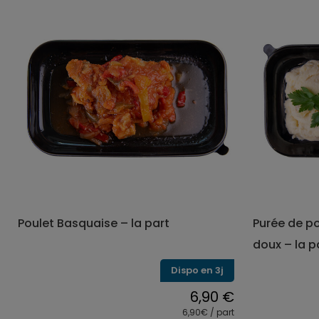
produit
a
plusieurs
variations.
Les
options
peuvent
être
choisies
sur
la
page
du
produit
Poulet Basquaise – la part
Purée de po
doux – la p
Dispo en 3j
6,90
€
6,90€ / part