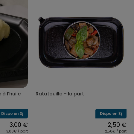
produit
a
s
plusieurs
s.
variations.
Les
options
peuvent
être
choisies
sur
la
page
du
produit
à l’huile
Ratatouille – la part
Dispo en 3j
Dispo en 3j
3,00
€
2,50
€
3,00€ / part
2,50€ / part