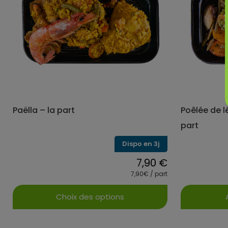
options
peuvent
être
choisies
sur
la
page
du
produit
Paëlla – la part
Poêlée de l
part
Dispo en 3j
7,90
€
7,90€ / part
Choix des options
Ce