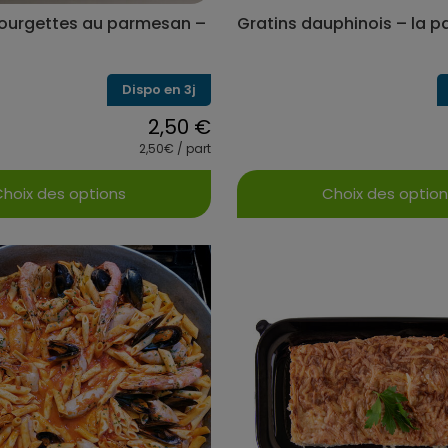
courgettes au parmesan –
Gratins dauphinois – la p
Dispo en 3j
2,50
€
2,50€ / part
hoix des options
Choix des optio
Ce
Ce
produit
produit
a
a
plusieurs
plusieur
variations.
variation
Les
Les
options
options
peuvent
peuvent
être
être
choisies
choisies