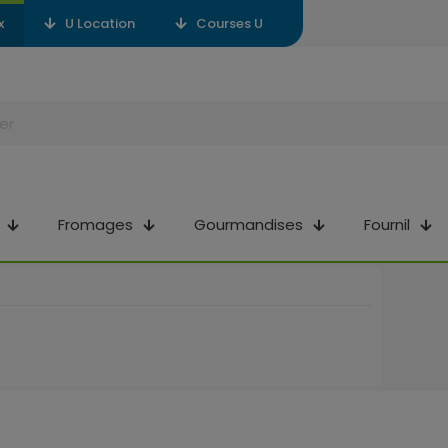
x
U Location
Courses U
Fromages
Gourmandises
Fournil