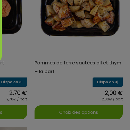
options
peuvent
être
choisies
sur
la
page
du
produit
rt
Pommes de terre sautées ail et thym
– la part
Dispo en 3j
Dispo en 3j
2,70
€
2,00
€
2,70€ / part
2,00€ / part
ns
Choix des options
Ce