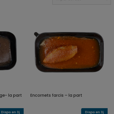
ge- la part
Encornets farcis – la part
Dispo en 3j
Dispo en 3j