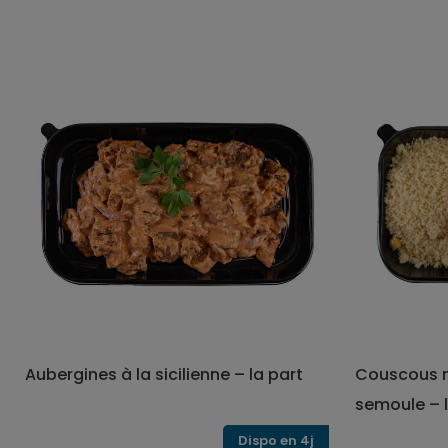
Aubergines à la sicilienne – la part
Couscous m
semoule – l
Dispo en 4j