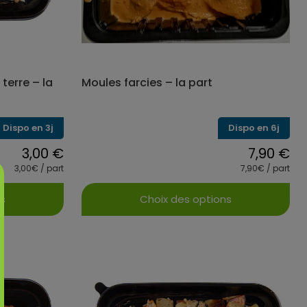
sur
la
page
du
produit
terre – la
Moules farcies – la part
Dispo en 3j
Dispo en 6j
3,00
€
7,90
€
3,00€ / part
7,90€ / part
ns
Choix des options
Ce
produit
a
s
plusieurs
s.
variations.
Les