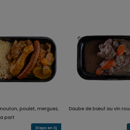
outon, poulet, merguez,
Daube de bœuf au vin rou
a part
Dispo en 3j