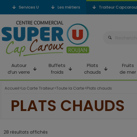
Services U
Les métiers
Traiteur Capcarou
Autour
Buffets
Plats
Fruits
d’un verre
froids
chauds
de mer
Accueil
La Carte Traiteur
Toute la Carte
Plats chauds
>
>
>
PLATS CHAUDS
28 résultats affichés