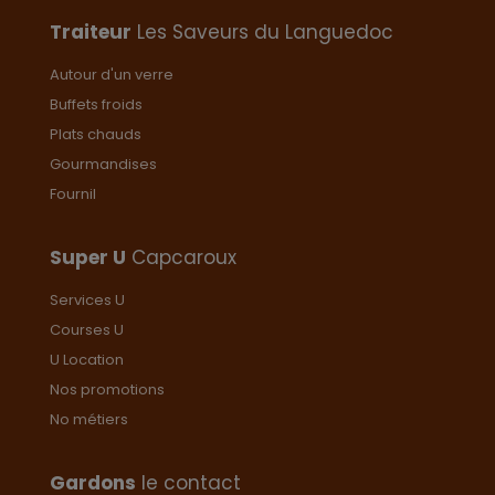
plusieurs
plusieurs
variations.
variations.
Traiteur
Les Saveurs du Languedoc
Les
Les
options
options
Autour d'un verre
peuvent
peuvent
Buffets froids
être
être
choisies
choisies
Plats chauds
sur
sur
Gourmandises
la
la
Fournil
page
page
du
du
produit
produit
Super U
Capcaroux
Services U
Courses U
U Location
Nos promotions
No métiers
Gardons
le contact