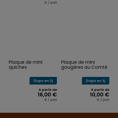
Ce
€ / part
Ce
produit
produit
a
a
plusieurs
plusieurs
variations.
variations.
Les
Les
options
options
peuvent
peuvent
être
être
choisies
choisies
sur
sur
la
Plaque de mini
Plaque de mini
la
page
quiches
gougères au Comté
page
du
du
produit
produit
Dispo en 3j
Dispo en 3j
A partir de
A partir de
16,00
€
10,00
€
€ / part
€ / part
Ce
Ce
produit
produit
a
a