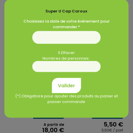
Super U Cap Caroux
Choisissez la date de votre événement pour
Produits similaires
commander *
X Effacer
Nombres de personnes :
Valider
Plaque de mini
Tripes cuites – la
(*) Obligatoire pour ajouter des produits au panier et
pizzas
part
passer commande
Dispo en 3j
Dispo en 6j
5,50
€
A partir de
18,00
€
5,50€ / part