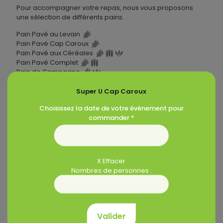
Pour accompagner votre repas, nous vous proposons
une sélection de différents pains.
Pain Pavé au Levain
Pain Pavé Cap Caroux
Pain Pavé aux Céréales
Pain Pavé Complet
Pain de Campagne
Pain Cap Caroux
Super U Cap Caroux
Les allergènes
Choisissez la date de votre événement pour
commander *
Blé
Orge
Seigle
X Effacer
Nombres de personnes :
Produits similaires
Valider