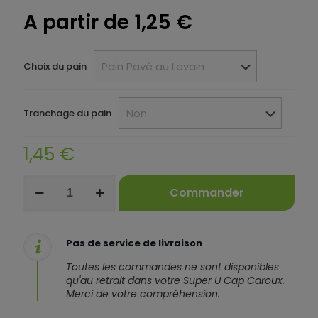
A partir de
1,25
€
Choix du pain
Tranchage du pain
1,45
€
quantité
Commander
de
Les
Pains
-
Pas de service de livraison
au
choix
Toutes les commandes ne sont disponibles
qu'au retrait dans votre Super U Cap Caroux.
Merci de votre compréhension.