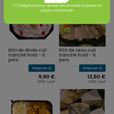
(*) Obligatoire pour ajouter des produits au panier et
passer commande
Rôti de dinde cuit
Rôti de veau cuit
tranché froid – 6
tranché froid – 6
pers.
pers.
Dispo en 3j
Dispo en 3j
9,90
€
12,60
€
1,65€ / part
2,10€ / part