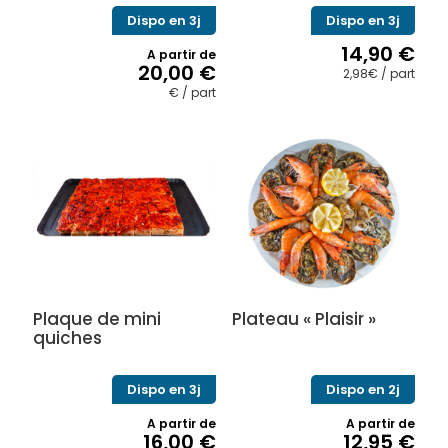
Dispo en 3j
Dispo en 3j
14,90
€
A partir de
20,00
€
2,98€ / part
€ / part
Ce
produit
a
plusieurs
variations.
Les
options
peuvent
être
choisies
sur
Plaque de mini
Plateau « Plaisir »
la
quiches
page
du
produit
Dispo en 3j
Dispo en 2j
A partir de
A partir de
16,00
€
12,95
€