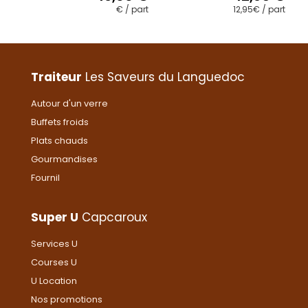
€ / part
12,95€ / part
Ce
Ce
produit
produit
a
a
plusieurs
plusieurs
variations.
variations.
Traiteur
Les Saveurs du Languedoc
Les
Les
options
options
Autour d'un verre
peuvent
peuvent
Buffets froids
être
être
choisies
choisies
Plats chauds
sur
sur
Gourmandises
la
la
Fournil
page
page
du
du
produit
produit
Super U
Capcaroux
Services U
Courses U
U Location
Nos promotions