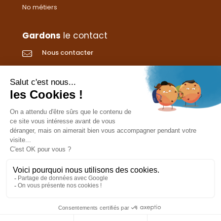
No métiers
Gardons
le contact
Nous contacter
Donnez votre avis
CGVs
Livraison et paiement
Mentions légales
Les cookies
Confidentialité
Pour votre santé, ne grignotez pas entre les repas.
www.mangerbouger.fr
L’abus d’alcool est dangereux pour la santé. À
consommer avec modération.
0